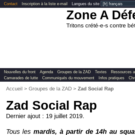
Contact
Inscription à la liste e-mail
Langues du site
Zone A Déf
Tritons crété-e-s contre b
Nouvelles du front
Agenda
Groupes de la ZAD
Textes
Ressources a
Camarades de lutte
Communiqués du mouvement
Infos pratiques
Chr
Accueil
>
Groupes de la ZAD
>
Zad Social Rap
Zad Social Rap
Dernier ajout : 19 juillet 2019.
Tous les
mardis, à partir de 14h au squa