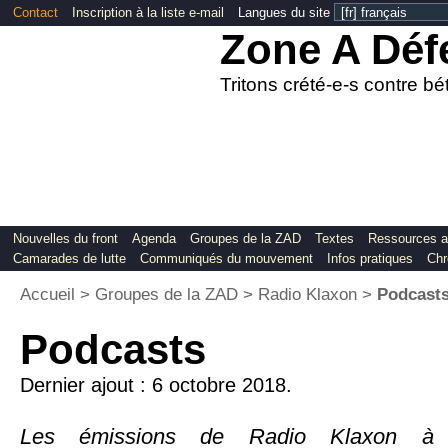
Contact
Inscription à la liste e-mail
Langues du site
Zone A Déf
Tritons crété-e-s contre b
Nouvelles du front
Agenda
Groupes de la ZAD
Textes
Ressources a
Camarades de lutte
Communiqués du mouvement
Infos pratiques
Chr
Accueil
>
Groupes de la ZAD
>
Radio Klaxon
>
Podcast
Podcasts
Dernier ajout : 6 octobre 2018.
Les émissions de Radio Klaxon à